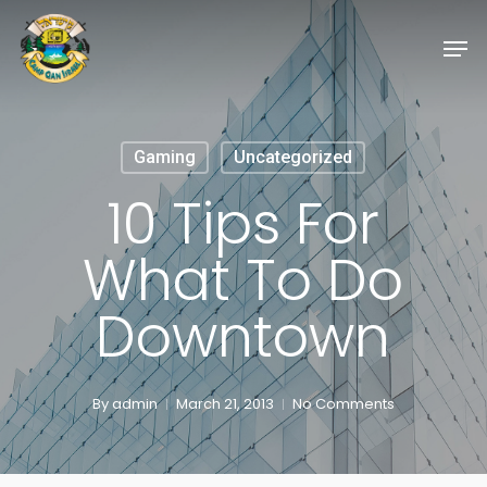
Skip
Men
to
Close
main
Menu
content
Gaming
Uncategorized
10 Tips For
What To Do
Downtown
By
admin
March 21, 2013
No Comments