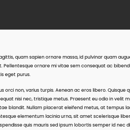
By
admin
No Comments
ittis, quam sapien ornare massa, id pulvinar quam augue v
rat. Pellentesque ornare mi vitae sem consequat ac biben
is eget purus.
 orci non, varius turpis. Aenean ac eros libero. Quisque q
nsequat nisi nec, tristique metus. Praesent eu odio in velit
ae blandit. Nullam placerat eleifend metus, at tempus la
entesque elementum lacinia urna, sit amet scelerisque libe
Suspendisse quis mauris sed ipsum lobortis semper id nec 