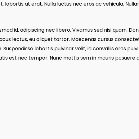
t, lobortis at erat. Nulla luctus nec eros ac vehicula. Nul
smod id, adipiscing nec libero. Vivamus sed nisi quam. Do
acus lectus, eu aliquet tortor. Maecenas cursus consectet
. Suspendisse lobortis pulvinar velit, id convallis eros pul
atis est nec tempor. Nunc mattis sem in mauris posuere 