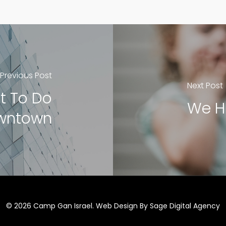
Previous Post
Next Post
t To Do
We H
wntown
© 2026 Camp Gan Israel. Web Design By Sage Digital Agency